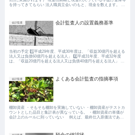
を持ってきてもらい 法人職員立会いのもと、現金を数えます。 一
致している場合は良し、一致していない場合は、把握して...
会計監査人の設置義務基準
会計監査
当初の予定 1️⃣平成29年度、平成30年度は、「収益30億円を超える
法人又は負債60億円を超える法人」 2️⃣平成31年度、平成32年度
は、「収益20億円を超える法人又は負債40億円を超える法人」 1️⃣
平成33年度以降は、「収益10億円...
よくある会計監査の指摘事項
会計監査
棚卸資産 ・そもそも棚卸を実施していない ・棚卸資産がテストカ
ウントとした品目と集計表が異なっている。 ・棚卸資産の単価が
会計上のルールに則っていない 例えば、最終仕入原価法である
のに、最後に仕入れた単価を証憑から確かめると 金額が異なっ...
預金の確認状
会計監査